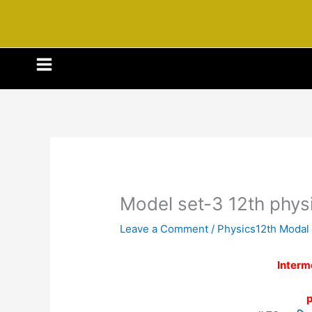
Model set-3 12th phys
Leave a Comment
/
Physics12th Modal
Interm
p