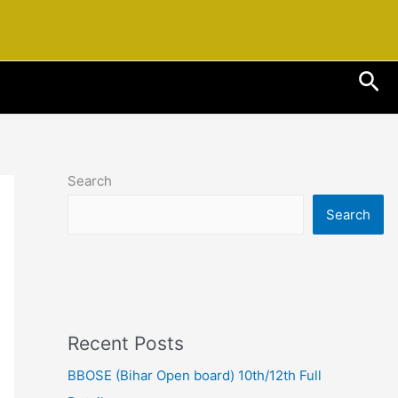
Sea
Search
Search
Recent Posts
BBOSE (Bihar Open board) 10th/12th Full