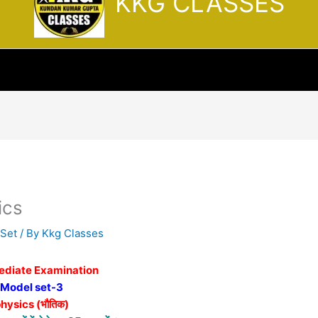
KKG CLASSES
ics
 Set
/ By
Kkg Classes
ediate Examination
Model set-3
hysics (भौतिक)