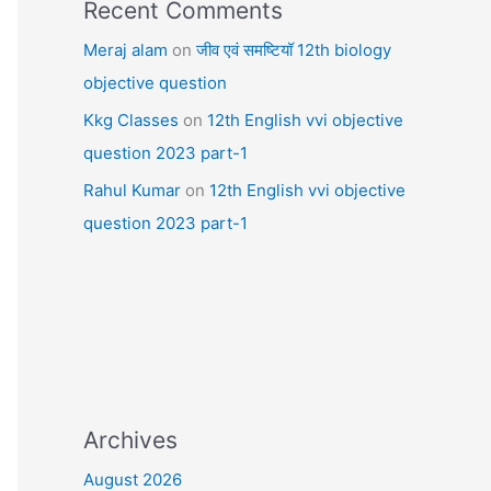
Recent Comments
Meraj alam
on
जीव एवं समष्टियॉ 12th biology
objective question
Kkg Classes
on
12th English vvi objective
question 2023 part-1
Rahul Kumar
on
12th English vvi objective
question 2023 part-1
Archives
August 2026