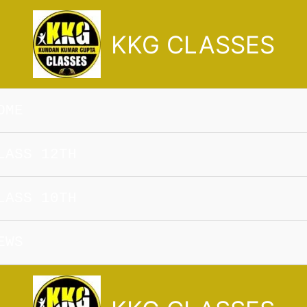
KKG CLASSES
OME
LASS 12TH
LASS 10TH
EWS