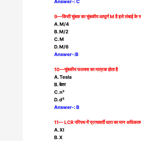
Answer-: C
9—किसी चुंबक का चुंबकीय आघूर्ण M है इसे लंबाई के समां
A. M/4
B. M/2
C. M
D. M/6
Answer-:B
10—चुंबकीय फलक्स का मात्रक होता है
A. Tesla
B. बेवर
C. n³
D. d⁵
Answer-: B
11— LCR परिपथ में प्रत्यावर्ती धारा का मान अधिकतम
A. Xl
B. X