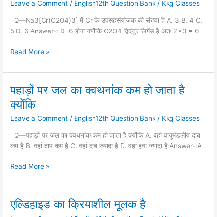
Leave a Comment
/
English12th Question Bank
/
Kkg Classes
में
Cr
Q—Na3[Cr(C2O4)3] में Cr के उपसहसंयोजक की संख्या है A. 3 B. 4 C.
के
5 D. 6 Answer-: D 6 होगा क्योंकि C2O4 द्विदंतुर लिगेंड है अतः 2×3 = 6
उपसहसंयोजक
की
Read More »
संख्या
है
पहाड़ों पर जल का क्वथनांक कम हो जाता है
पहाड़ों
पर
क्योंकि
जल
Leave a Comment
/
English12th Question Bank
/
Kkg Classes
का
क्वथनांक
Q—पहाड़ों पर जल का क्वथनांक कम हो जाता है क्योंकि A. वहां वायुमंडलीय दाब
कम
कम है B. वहां ताप कम है C. वहां दाब ज्यादा है D. वहां हवा ज्यादा है Answer-:A
हो
जाता
Read More »
है
क्योंकि
एल्डिहाइड का क्रियाशील मूलक है
एल्डिहाइड
का