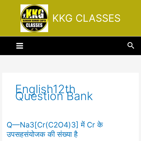
Skip
to
KKG CLASSES
content
Sea
English12th
Question Bank
Q—Na3[Cr(C2O4)3] में Cr के
Q
—
उपसहसंयोजक की संख्या है
Na3[Cr(C2O4)3]