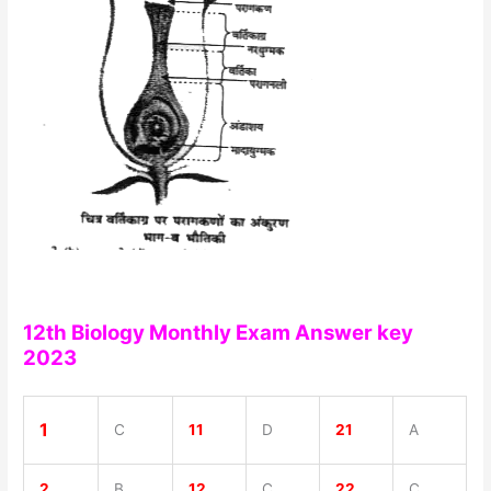
12th Biology Monthly Exam Answer key
2023
1
C
11
D
21
A
2
B
12
C
22
C