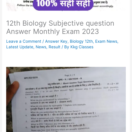
12th Biology Subjective question
Answer Monthly Exam 2023
Leave a Comment
/
Answer Key
,
Biology 12th
,
Exam News
,
Latest Update
,
News
,
Result
/ By
Kkg Classes