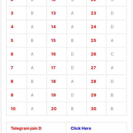
3
B
13
A
23
D
4
A
14
A
24
D
5
B
15
B
25
A
6
A
16
D
26
C
7
A
17
D
27
A
8
B
18
A
28
D
9
A
19
D
29
B
10
A
20
B
30
B
Telegram join D
Click Here